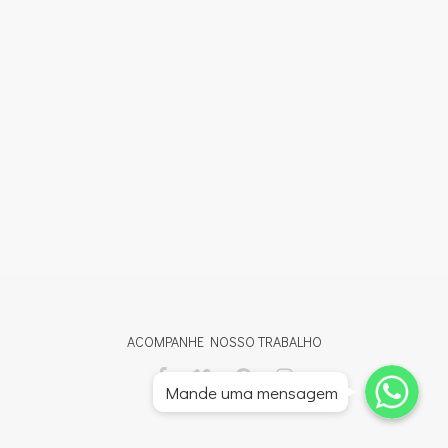
ACOMPANHE NOSSO TRABALHO
Whatsapp
Whatsapp
Mande uma mensagem
Whatsapp