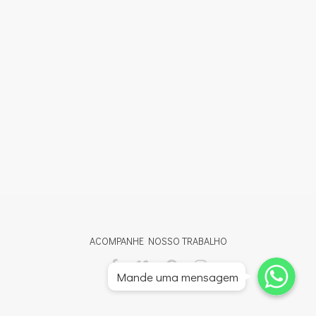
ACOMPANHE NOSSO TRABALHO
Whatsapp
Whatsapp
Mande uma mensagem
Whatsapp