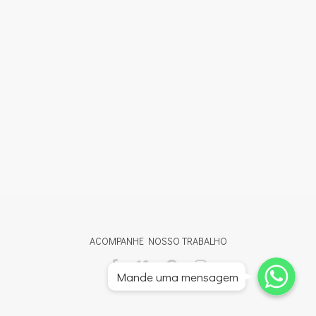
ACOMPANHE NOSSO TRABALHO
Whatsapp
Whatsapp
Mande uma mensagem
Whatsapp