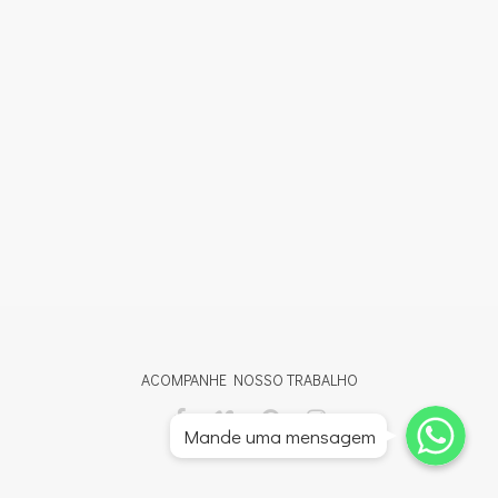
ACOMPANHE NOSSO TRABALHO
Whatsapp
Whatsapp
Mande uma mensagem
Whatsapp