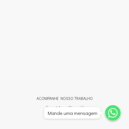
ACOMPANHE NOSSO TRABALHO
Whatsapp
Whatsapp
Mande uma mensagem
Whatsapp