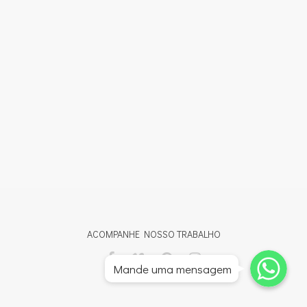
ACOMPANHE NOSSO TRABALHO
Whatsapp
Whatsapp
Mande uma mensagem
Whatsapp