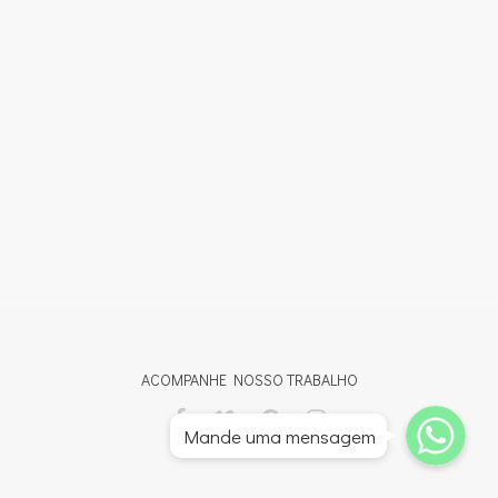
ACOMPANHE NOSSO TRABALHO
Whatsapp
Whatsapp
Mande uma mensagem
Whatsapp