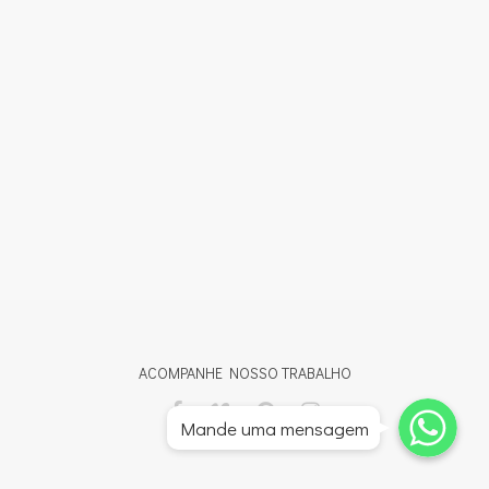
ACOMPANHE NOSSO TRABALHO
Whatsapp
Whatsapp
Mande uma mensagem
Whatsapp