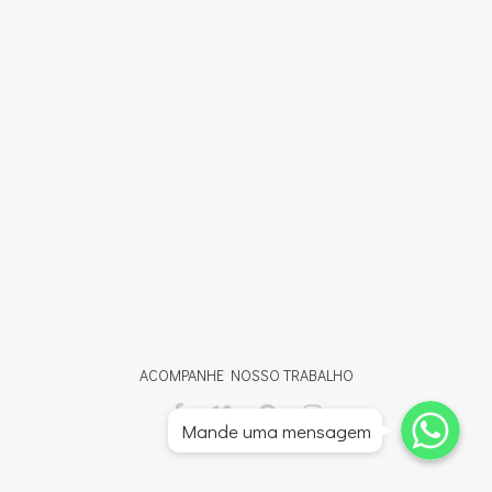
ACOMPANHE NOSSO TRABALHO
Whatsapp
Whatsapp
Mande uma mensagem
Whatsapp