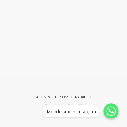
ACOMPANHE NOSSO TRABALHO
Whatsapp
Whatsapp
Mande uma mensagem
Whatsapp