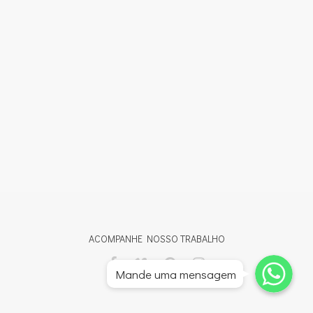
ACOMPANHE NOSSO TRABALHO
Whatsapp
Whatsapp
Mande uma mensagem
Whatsapp