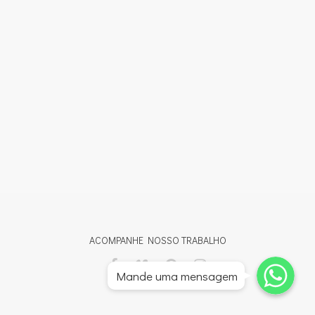
ACOMPANHE NOSSO TRABALHO
Whatsapp
Whatsapp
Mande uma mensagem
Whatsapp