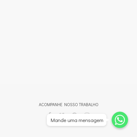
ACOMPANHE NOSSO TRABALHO
Whatsapp
Whatsapp
Mande uma mensagem
Whatsapp