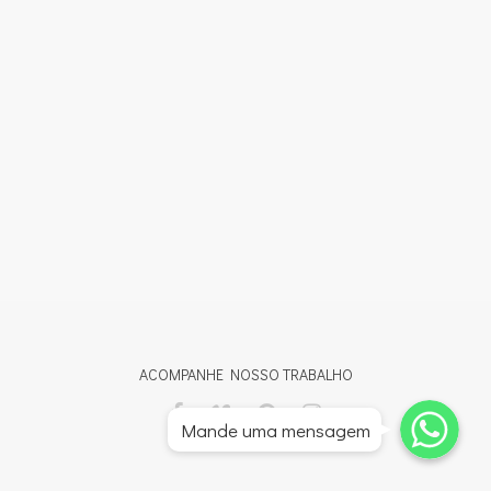
ACOMPANHE NOSSO TRABALHO
Whatsapp
Whatsapp
Mande uma mensagem
Whatsapp