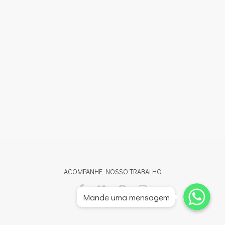
ACOMPANHE NOSSO TRABALHO
Whatsapp
Whatsapp
Mande uma mensagem
Whatsapp