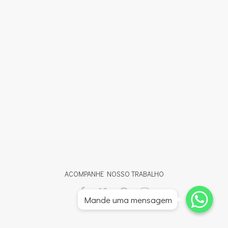
ACOMPANHE NOSSO TRABALHO
Whatsapp
Whatsapp
Mande uma mensagem
Whatsapp