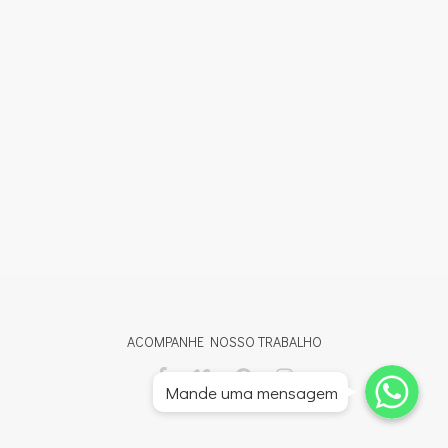
ACOMPANHE NOSSO TRABALHO
Whatsapp
Whatsapp
Mande uma mensagem
Whatsapp