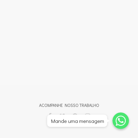
ACOMPANHE NOSSO TRABALHO
Whatsapp
Whatsapp
Mande uma mensagem
Whatsapp