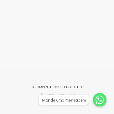
ACOMPANHE NOSSO TRABALHO
Whatsapp
Whatsapp
Mande uma mensagem
Whatsapp