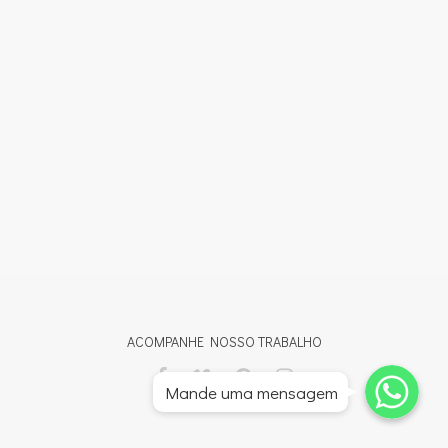
ACOMPANHE NOSSO TRABALHO
Whatsapp
Whatsapp
Mande uma mensagem
Whatsapp