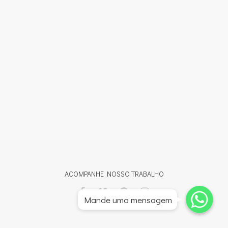
ACOMPANHE NOSSO TRABALHO
Whatsapp
Whatsapp
Mande uma mensagem
Whatsapp