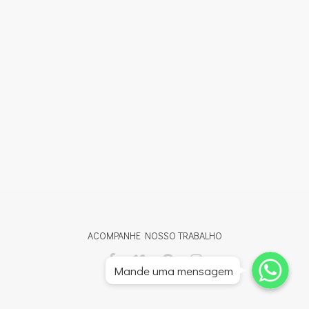
ACOMPANHE NOSSO TRABALHO
Whatsapp
Whatsapp
Mande uma mensagem
Whatsapp