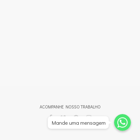
ACOMPANHE NOSSO TRABALHO
Whatsapp
Whatsapp
Mande uma mensagem
Whatsapp