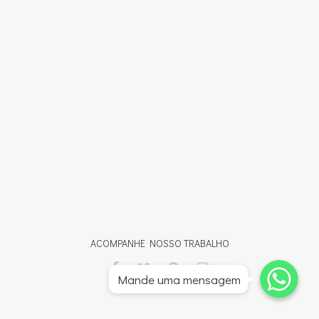
ACOMPANHE NOSSO TRABALHO
Whatsapp
Whatsapp
Mande uma mensagem
Whatsapp