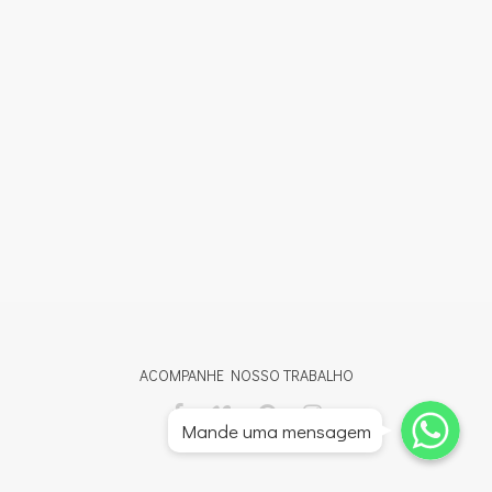
ACOMPANHE NOSSO TRABALHO
Whatsapp
Whatsapp
Mande uma mensagem
Whatsapp